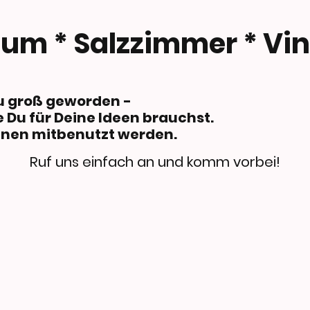
ium * Salzzimmer * Vi
iten sind für uns z
rt die Fläche, die Du für
nen mitbenutzt werden.
Ruf uns einfach an und komm vorbei!