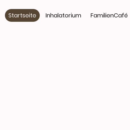
Startseite
Inhalatorium
FamilienCafé